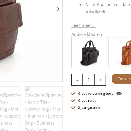
Zacht Apache leer dat m
ontwikkelt.
Lees meer...
Andere kleuren
Leren
Toevoe
-
+
Laptoptas
-
15
Gratis verzending boven €50
inch
Gratis retour
-
2 jaar garantie
Kevin
-
Donkerbruin
aantal