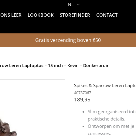
ONS LEER
LOOKBOOK
STOREFINDER
CONTACT
Gratis verzending boven €50
rrow Leren Laptoptas – 15 inch – Kevin – Donkerbruin
Spikes & Sparrow Leren Lapto
40737067
189,95
Slim georganiseerd int
praktische details.
Ontworpen om met je m
concessies.