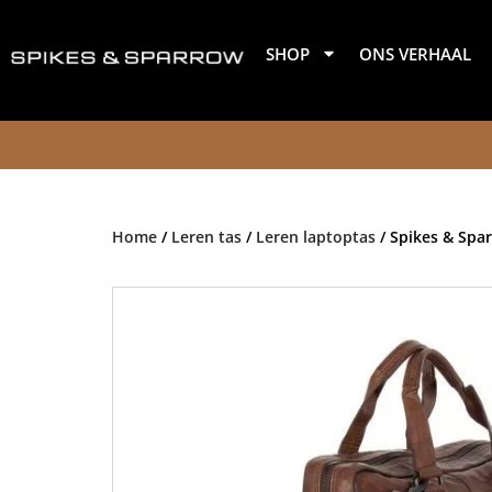
Ga
naar
SHOP
ONS VERHAAL
de
inhoud
Home
/
Leren tas
/
Leren laptoptas
/ Spikes & Spa