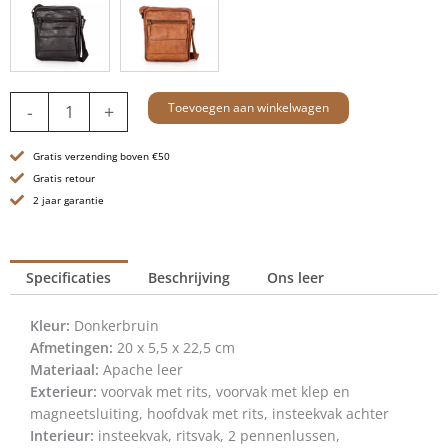
Leren
Toevoegen aan winkelwagen
-
+
Crossbodytas
-
Gratis verzending boven €50
Jason
-
Gratis retour
Donkerbruin
2 jaar garantie
aantal
Specificaties
Beschrijving
Ons leer
Kleur:
Donkerbruin
Afmetingen:
20 x 5,5 x 22,5 cm
Materiaal:
Apache leer
Exterieur:
voorvak met rits, voorvak met klep en
magneetsluiting, hoofdvak met rits, insteekvak achter
Interieur:
insteekvak, ritsvak, 2 pennenlussen,