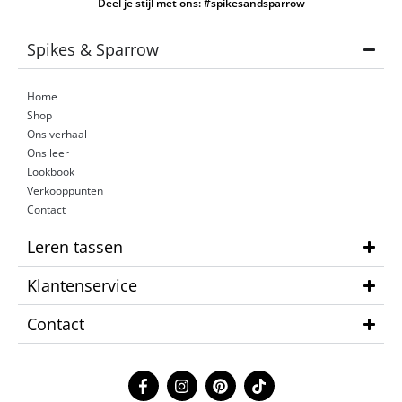
Deel je stijl met ons: #spikesandsparrow
Spikes & Sparrow
Home
Shop
Ons verhaal
Ons leer
Lookbook
Verkooppunten
Contact
Leren tassen
Klantenservice
Contact
F
I
P
T
a
n
i
i