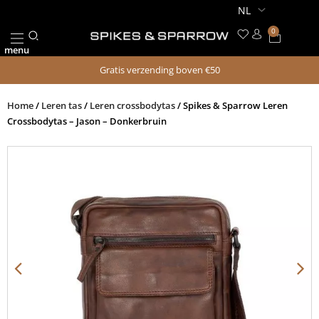
Ga
naar
0
Winkel
de
menu
inhoud
Gratis verzending boven €50
Home
/
Leren tas
/
Leren crossbodytas
/ Spikes & Sparrow Leren
Crossbodytas – Jason – Donkerbruin