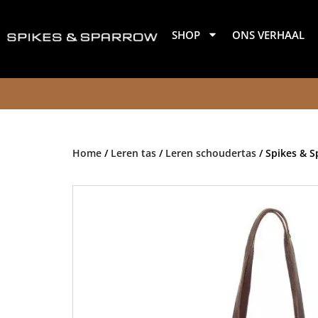
Ga
naar
SHOP
ONS VERHAAL
de
inhoud
Home
/
Leren tas
/
Leren schoudertas
/ Spikes & 