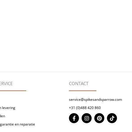
ERVICE
CONTACT
service@spikesandsparrow.com
 levering
+31 (0)488 420 860
F
I
P
T
den
a
n
i
i
garantie en reparatie
c
s
n
k
e
t
t
t