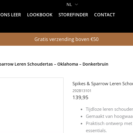
ONS LEER
LOOKBOOK
STOREFINDER
CONTACT
Gratis verzending boven €50
Sparrow Leren Schoudertas – Oklahoma – Donkerbruin
Spikes & Sparrow Leren Scho
292B13101
139,95
Tijdloze leren schouder
Gemaakt van hoogwaard
Praktisch ontwerp met 
essentials.