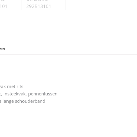
eer
ak met rits
ak, insteekvak, pennenlussen
 lange schouderband