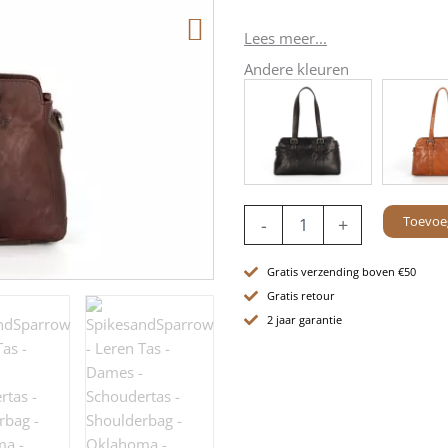
Lees meer...
Andere kleuren
Leren
Toevoe
-
+
Schoudertas
-
Oklahoma
Gratis verzending boven €50
-
Gratis retour
Donkerbruin
2 jaar garantie
aantal