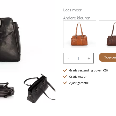
Lees meer...
Andere kleuren
Leren
Toevoe
-
+
Schoudertas
-
Oklahoma
Gratis verzending boven €50
-
Gratis retour
Zwart
2 jaar garantie
aantal