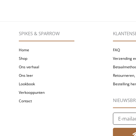
SPIKES & SPARROW
KLANTENS
Home
FAQ
Shop
Verzending en
Ons verhaal
Betaalmetho
Ons leer
Retourneren, 
Lookbook
Bestelling h
Verkooppunten
NIEUWSBR
Contact
E-
mailadres