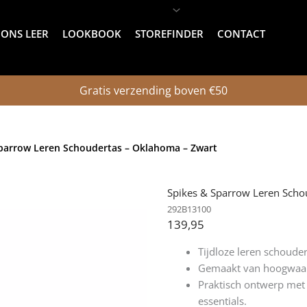
ONS LEER
LOOKBOOK
STOREFINDER
CONTACT
Gratis verzending boven €50
Sparrow Leren Schoudertas – Oklahoma – Zwart
Spikes & Sparrow Leren Scho
292B13100
139,95
Tijdloze leren schouder
Gemaakt van hoogwaard
Praktisch ontwerp met 
essentials.