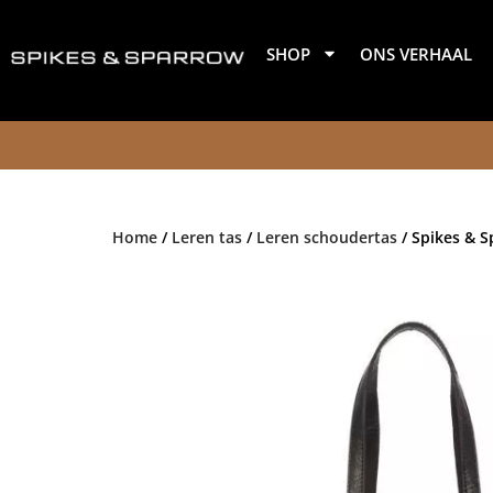
Ga
naar
SHOP
ONS VERHAAL
de
inhoud
Home
/
Leren tas
/
Leren schoudertas
/ Spikes & 