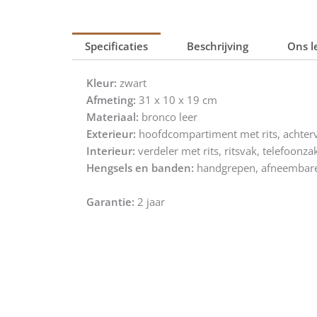
Specificaties
Beschrijving
Ons l
Kleur:
zwart
Afmeting:
31 x 10 x 19 cm
Materiaal:
bronco leer
Exterieur:
hoofdcompartiment met rits, achterv
Interieur:
verdeler met rits, ritsvak, telefoonz
Hengsels en banden:
handgrepen, afneembare
Garantie:
2 jaar