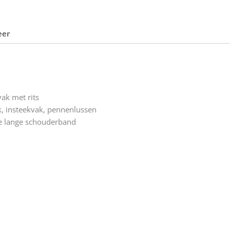
eer
ak met rits
ak, insteekvak, pennenlussen
 lange schouderband