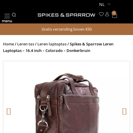
Ga
naar
0
Winkel
de
menu
inhoud
Gratis verzending boven €50
Home
/
Leren tas
/
Leren laptoptas
/ Spikes & Sparrow Leren
Laptoptas – 16.4 inch – Colorado – Donkerbruin