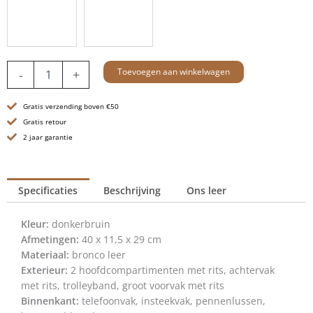
Leren
Toevoegen aan winkelwagen
-
+
Laptoptas
-
Gratis verzending boven €50
16.4
inch
Gratis retour
-
2 jaar garantie
Colorado
-
Donkerbruin
Specificaties
Beschrijving
Ons leer
aantal
Kleur:
donkerbruin
Afmetingen:
40 x 11,5 x 29 cm
Materiaal:
bronco leer
Exterieur:
2 hoofdcompartimenten met rits, achtervak
met rits, trolleyband, groot voorvak met rits
Binnenkant:
telefoonvak, insteekvak, pennenlussen,