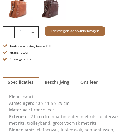
Leren
Toevoegen aan winkelwagen
-
+
Laptoptas
-
Gratis verzending boven €50
16.4
inch
Gratis retour
-
2 jaar garantie
Colorado
-
Zwart
Specificaties
Beschrijving
Ons leer
aantal
Kleur:
zwart
Afmetingen:
40 x 11,5 x 29 cm
Materiaal:
bronco leer
Exterieur:
2 hoofdcompartimenten met rits, achtervak
met rits, trolleyband, groot voorvak met rits
Binnenkant:
telefoonvak, insteekvak, pennenlussen,