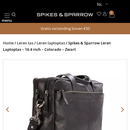
Ga
naar
0
Winkel
de
menu
inhoud
Gratis verzending boven €50
Home
/
Leren tas
/
Leren laptoptas
/ Spikes & Sparrow Leren
Laptoptas – 16.4 inch – Colorado – Zwart