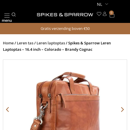
Ga
naar
0
Winkel
de
menu
inhoud
Gratis verzending boven €50
Home
/
Leren tas
/
Leren laptoptas
/ Spikes & Sparrow Leren
Laptoptas – 16.4 inch – Colorado – Brandy Cognac