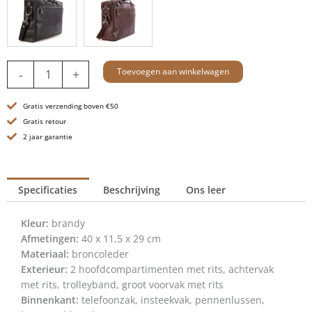
Leren
Toevoegen aan winkelwagen
-
+
Laptoptas
-
Gratis verzending boven €50
16.4
inch
Gratis retour
-
2 jaar garantie
Colorado
-
Brandy
Specificaties
Beschrijving
Ons leer
Cognac
aantal
Kleur:
brandy
Afmetingen:
40 x 11,5 x 29 cm
Materiaal:
broncoleder
Exterieur:
2 hoofdcompartimenten met rits, achtervak
met rits, trolleyband, groot voorvak met rits
Binnenkant:
telefoonzak, insteekvak, pennenlussen,