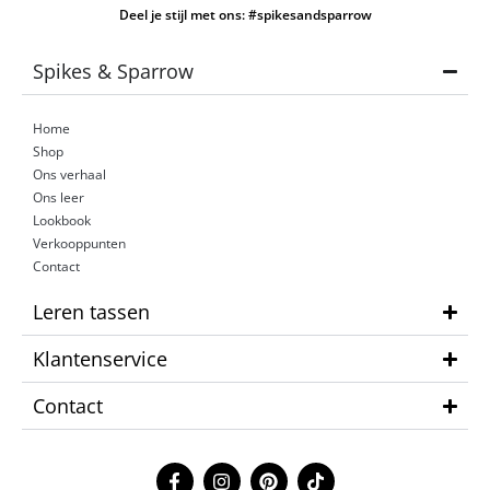
Deel je stijl met ons: #spikesandsparrow
Spikes & Sparrow
Home
Shop
Ons verhaal
Ons leer
Lookbook
Verkooppunten
Contact
Leren tassen
Klantenservice
Contact
F
I
P
T
a
n
i
i