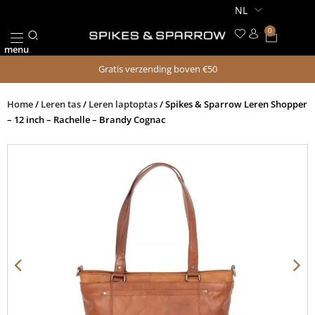
Ga
naar
0
Winkel
de
menu
inhoud
Gratis verzending boven €50
Home
/
Leren tas
/
Leren laptoptas
/ Spikes & Sparrow Leren Shopper
– 12 inch – Rachelle – Brandy Cognac