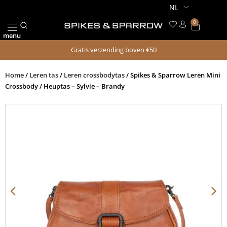
Ga
naar
0
Winkel
de
menu
inhoud
Gratis verzending boven €50
Home
/
Leren tas
/
Leren crossbodytas
/ Spikes & Sparrow Leren Mini
Crossbody / Heuptas – Sylvie – Brandy