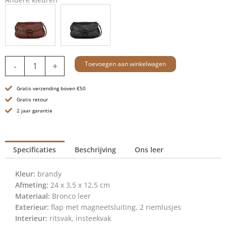
Leren
Toevoegen aan winkelwagen
-
+
Mini
Crossbody
Gratis verzending boven €50
/
Heuptas
Gratis retour
-
2 jaar garantie
Sylvie
-
Brandy
Specificaties
Beschrijving
Ons leer
aantal
Kleur:
brandy
Afmeting:
24 x 3,5 x 12,5 cm
Materiaal:
Bronco leer
Exterieur:
flap met magneetsluiting, 2 riemlusjes
Interieur:
ritsvak, insteekvak