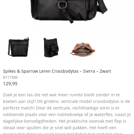
Spikes & Sparrow Leren Crossbodytas – Sierra – Zwart
6111500
129,95
Zoek je een tas die net wat meer ruimte biedt zonder in te
boeten aan stijl? Dit grotere, verticale model crossbodytas is de
perfecte match! Door de verticale, rechthoekige vorm is er
voldoende plaats voor een notitieboekje of je waterfles, naast je
dagelijkse benodigdheden. Het praktische voorvak met flap is
ideaal voor spullen die je snel wilt pakken. Het heeft een