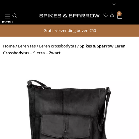
Ga
naar
0
Winkel
de
menu
inhoud
Gratis verzending boven €50
Home
/
Leren tas
/
Leren crossbodytas
/ Spikes & Sparrow Leren
Crossbodytas – Sierra – Zwart