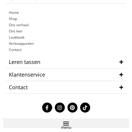
Home
Shop
Ons verhaal
Ons leer
Lookbook
Verkooppunten
Contact
Leren tassen
Klantenservice
Contact
F
I
P
T
a
n
i
i
c
s
n
k
e
t
t
t
b
a
e
o
menu
o
g
r
k