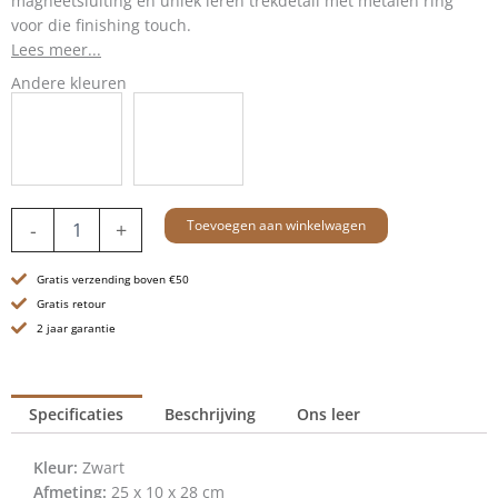
magneetsluiting en uniek leren trekdetail met metalen ring
voor die finishing touch.
Lees meer...
Andere kleuren
Leren
Toevoegen aan winkelwagen
-
+
Crossbodytas
-
Gratis verzending boven €50
Sierra
-
Gratis retour
Zwart
2 jaar garantie
aantal
Specificaties
Beschrijving
Ons leer
Kleur:
Zwart
Afmeting:
25 x 10 x 28 cm