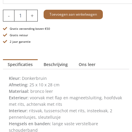
Leren
Toevoegen aan winkelwagen
-
+
Crossbodytas
-
Gratis verzending boven €50
Sierra
-
Gratis retour
Donkerbruin
2 jaar garantie
aantal
Specificaties
Beschrijving
Ons leer
Kleur:
Donkerbruin
Afmeting:
25 x 10 x 28 cm
Materiaal:
bronco leer
Exterieur:
voorvak met flap en magneetsluiting, hoofdvak
met rits, achtervak met rits
Interieur:
ritsvak, tussenschot met rits, insteekvak, 2
pennenlusjes, sleutellusje
Hengsels en banden:
lange vaste verstelbare
schouderband