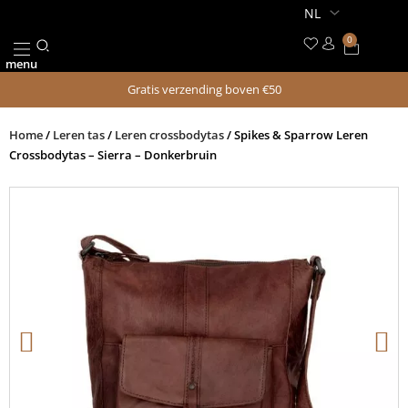
Ga
naar
0
Winkel
de
menu
inhoud
Gratis verzending boven €50
Home
/
Leren tas
/
Leren crossbodytas
/ Spikes & Sparrow Leren
Crossbodytas – Sierra – Donkerbruin