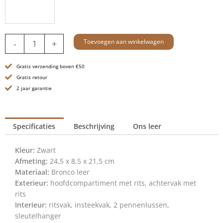
Leren
Toevoegen aan winkelwagen
-
+
Crossbodytas
-
Gratis verzending boven €50
Evie
-
Gratis retour
Zwart
2 jaar garantie
aantal
Specificaties
Beschrijving
Ons leer
Kleur:
Zwart
Afmeting:
24,5 x 8,5 x 21,5 cm
Materiaal:
Bronco leer
Exterieur:
hoofdcompartiment met rits, achtervak met
rits
Interieur:
ritsvak, insteekvak, 2 pennenlussen,
sleutelhanger