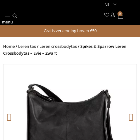
Ga
naar
0
Winkel
de
menu
inhoud
Gratis verzending boven €50
Home
/
Leren tas
/
Leren crossbodytas
/ Spikes & Sparrow Leren
Crossbodytas – Evie – Zwart