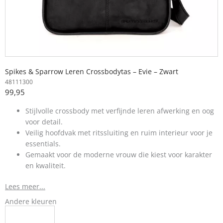
Spikes & Sparrow Leren Crossbodytas – Evie – Zwart
48111300
99,95
Stijlvolle crossbody met verfijnde leren afwerking en oog
voor detail.
Veilig hoofdvak met ritssluiting en ruim interieur voor je
essentials.
Gemaakt voor de moderne vrouw die kiest voor karakter
en kwaliteit.
Lees meer...
Andere kleuren