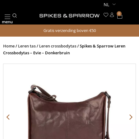
Ga
naar
0
Winkel
de
menu
inhoud
Gratis verzending boven €50
Home
/
Leren tas
/
Leren crossbodytas
/ Spikes & Sparrow Leren
Crossbodytas – Evie – Donkerbruin