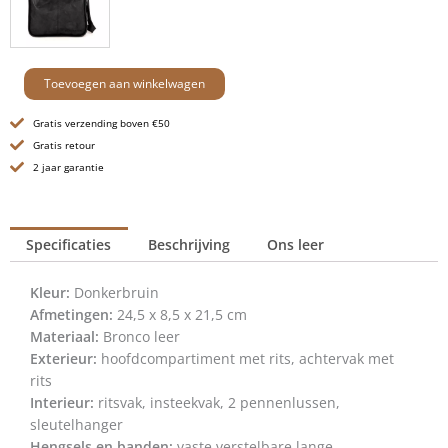
Leren
Toevoegen aan winkelwagen
Crossbodytas
-
Gratis verzending boven €50
Evie
Gratis retour
-
2 jaar garantie
Donkerbruin
aantal
Specificaties
Beschrijving
Ons leer
Kleur:
Donkerbruin
Afmetingen:
24,5 x 8,5 x 21,5 cm
Materiaal:
Bronco leer
Exterieur:
hoofdcompartiment met rits, achtervak met
rits
Interieur:
ritsvak, insteekvak, 2 pennenlussen,
sleutelhanger
Hengsels en banden:
vaste verstelbare lange