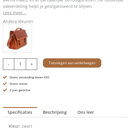
vakverdeling helpt je georganiseerd te blijven.
Lees meer...
Andere kleuren
Leren
Toevoegen aan winkelwagen
-
+
Aktetas
-
Gratis verzending boven €50
15.6
inch
Gratis retour
-
2 jaar garantie
Philip
-
Zwart
Specificaties
Beschrijving
Ons leer
aantal
Kleur:
zwart