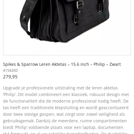
Spikes & Sparrow Leren Aktetas – 15.6 inch – Philip – Zwart
4154200
279,95
Upgrade je professionele uitstraling met de leren aktetas
‘Philip’. Dit model combineert een klassiek, robuust design met
de functionaliteit die de moderne professional nodig heeft. De
tas heeft een traditionele klepsluiting en wordt geaccentueerd
door twee stevige gespen, wat zorgt voor zowel veiligheid als
gebruiksgemak. Dankzij de meerdere, ruime compartimenten
biedt ‘Philip’ voldoende plaats voor een laptop, documenten
(A4-formaat), en al uw zakelijke benodigdheden. De duidelijke