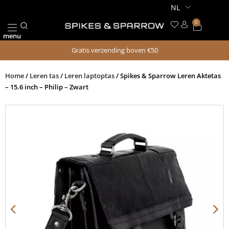
Ga
naar
0
Winkel
de
menu
inhoud
Gratis verzending boven €50
Home
/
Leren tas
/
Leren laptoptas
/ Spikes & Sparrow Leren Aktetas
– 15.6 inch – Philip – Zwart