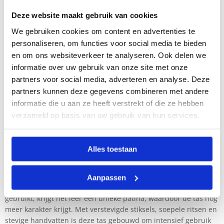
Blijf georganiseerd, zelfs als je onderweg bent. Onze leren
handbagage tas heeft een doordacht ontwerp met vakken voor
Deze website maakt gebruik van cookies
al je benodigdheden. Houd reisdocumenten, paspoorten en
We gebruiken cookies om content en advertenties te
kleine gadgets toegankelijk in speciale vakken terwijl je kleding,
personaliseren, om functies voor social media te bieden
schoenen en persoonlijke spullen in het hoofdvak opbergt. Slim
en om ons websiteverkeer te analyseren. Ook delen we
geplaatste ritsen en verborgen vakken bieden extra veiligheid
informatie over uw gebruik van onze site met onze
voor je waardevolle spullen. Of je nu op weg bent naar een
partners voor social media, adverteren en analyse. Deze
zakelijke afspraak of een onverwacht uitje, je vindt alles
eenvoudig terug.
partners kunnen deze gegevens combineren met andere
informatie die u aan ze heeft verstrekt of die ze hebben
DUURZAAM GEMAAKT:
verzameld op basis van uw gebruik van hun services.
KWALITEITSLEER
Alles toestaan
Op Spikes & Sparrow geloven we in het maken van producten
die jarenlang meegaan. Onze leren handbagage tassen zijn
gemaakt van premium leer, dat bekend staat om zijn
Aanpassen
duurzaamheid en natuurlijke schoonheid. Naarmate je de tas
gebruikt, krijgt het leer een unieke patina, waardoor de tas nog
meer karakter krijgt. Met verstevigde stiksels, soepele ritsen en
stevige handvatten is deze tas gebouwd om intensief gebruik