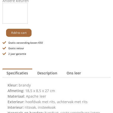
Andere kleuren
Leren
Add to cart
Slingbag
-
Gratis verzending boven €50
Raff
Gratis retour
-
2 jaar garantie
Brandy
Cognac
quantity
Specificaties
Description
Ons leer
Kleur:
brandy
Afmeting:
18,5 x 8,5 x 27 cm
Materiaal:
Apache leer
Exterieur:
hoofdvak met rits, achtervak met rits
Interieur:
ritsvak, insteekvak
Hengsels en banden:
handvat, vaste verstelbare lange