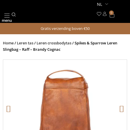
Skip
to
0
Cart
content
menu
Gratis verzending boven €50
Home
/
Leren tas
/
Leren crossbodytas
/ Spikes & Sparrow Leren
Slingbag – Raff – Brandy Cognac