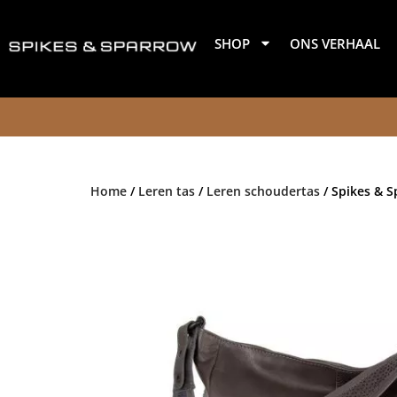
Ga
naar
SHOP
ONS VERHAAL
de
inhoud
Home
/
Leren tas
/
Leren schoudertas
/ Spikes & S