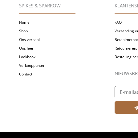
SPIKES & SPARROW
KLANTENS
Home
FAQ
Shop
Verzending en
Ons verhaal
Betaalmetho
Ons leer
Retourneren, 
Lookbook
Bestelling h
Verkooppunten
NIEUWSBR
Contact
E-
mailadres