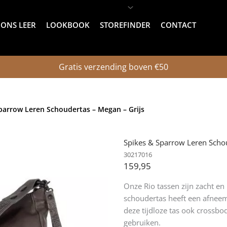
ONS LEER
LOOKBOOK
STOREFINDER
CONTACT
Gratis verzending boven €50
parrow Leren Schoudertas – Megan – Grijs
Spikes & Sparrow Leren Schou
30217016
159,95
Onze Rio tassen zijn zacht en 
schoudertas heeft een afnee
deze tijdloze tas ook crossb
gebruiken.