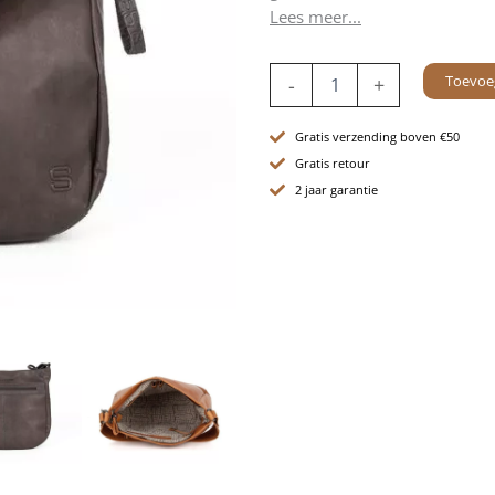
Lees meer...
Leren
Toevoe
-
+
Schoudertas
-
Megan
Gratis verzending boven €50
-
Gratis retour
Grijs
2 jaar garantie
aantal