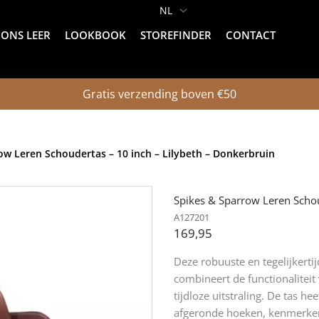
ONS LEER
LOOKBOOK
STOREFINDER
CONTACT
Gratis verzending boven €50
ow Leren Schoudertas – 10 inch – Lilybeth – Donkerbruin
Spikes & Sparrow Leren Schou
A127201
169,95
Deze robuuste en tegelijkert
combineert de functionaliteit 
tijdloze uitstraling. De tas 
afgeronde hoeken, kenmerkend