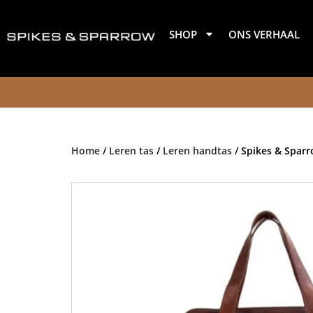
Ga
naar
SHOP
ONS VERHAAL
de
inhoud
Home
/
Leren tas
/
Leren handtas
/ Spikes & Sparr