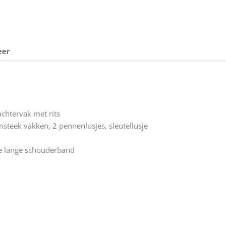
aantal
eer
achtervak met rits
nsteek vakken, 2 pennenlusjes, sleutellusje
 lange schouderband