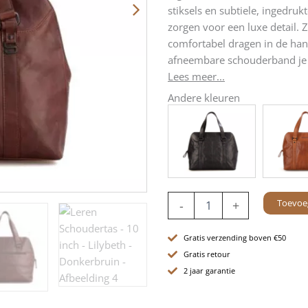
stiksels en subtiele, ingedru
zorgen voor een luxe detail. 
comfortabel dragen in de ha
afneembare schouderband je 
Lees meer...
Andere kleuren
Leren
Toevoe
-
+
Schoudertas
-
10
Gratis verzending boven €50
inch
Gratis retour
-
2 jaar garantie
Lilybeth
-
Donkerbruin