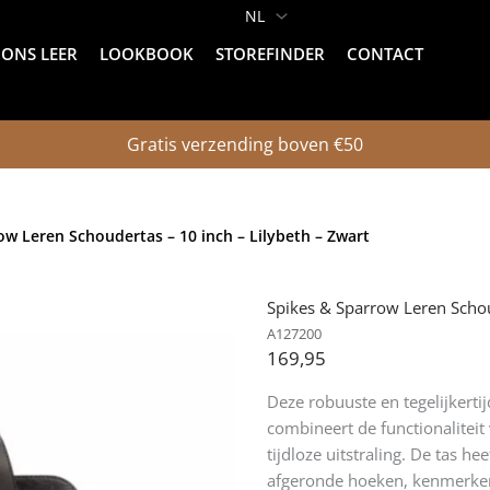
ONS LEER
LOOKBOOK
STOREFINDER
CONTACT
Gratis verzending boven €50
ow Leren Schoudertas – 10 inch – Lilybeth – Zwart
Spikes & Sparrow Leren Schou
A127200
169,95
Deze robuuste en tegelijkert
combineert de functionaliteit 
tijdloze uitstraling. De tas 
afgeronde hoeken, kenmerkend