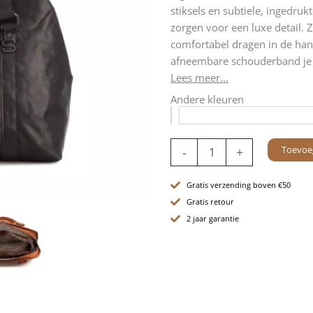
stiksels en subtiele, ingedru
zorgen voor een luxe detail. 
comfortabel dragen in de ha
afneembare schouderband je 
Lees meer...
Andere kleuren
Leren
Toevoe
-
+
Schoudertas
-
10
Gratis verzending boven €50
inch
Gratis retour
-
2 jaar garantie
Lilybeth
-
Zwart
aantal