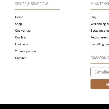
SPIKES & SPARROW
KLANTENS
Home
FAQ
Shop
Verzending en
Ons verhaal
Betaalmetho
Ons leer
Retourneren, 
Lookbook
Bestelling h
Verkooppunten
NIEUWSBR
Contact
E-
mailadres