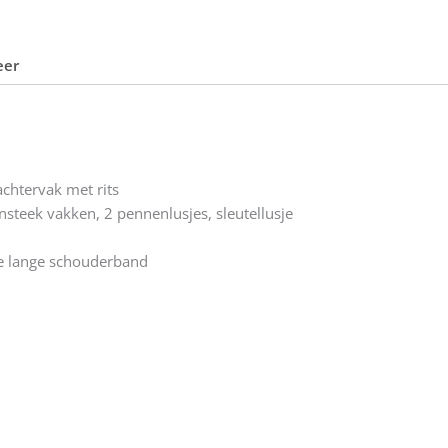
eer
achtervak met rits
nsteek vakken, 2 pennenlusjes, sleutellusje
 lange schouderband