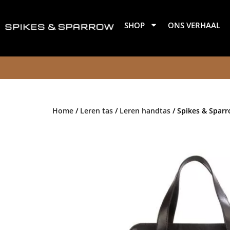
Ga
naar
SHOP
ONS VERHAAL
de
inhoud
Home
/
Leren tas
/
Leren handtas
/ Spikes & Sparr