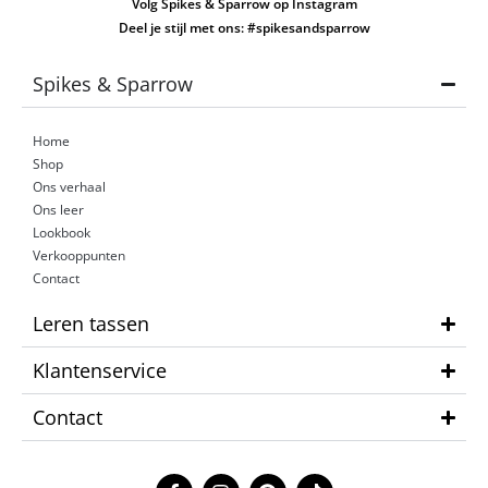
Volg Spikes & Sparrow op Instagram
Deel je stijl met ons: #spikesandsparrow
Spikes & Sparrow
Home
Shop
Ons verhaal
Ons leer
Lookbook
Verkooppunten
Contact
Leren tassen
Klantenservice
Contact
F
I
P
T