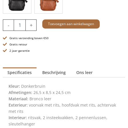
Leren
Toevoegen aan winkelwagen
-
+
Schoudertas
-
Gratis verzending boven €50
Candee
-
Gratis retour
Donkerbruin
2 jaar garantie
aantal
Specificaties
Beschrijving
Ons leer
Kleur:
Donkerbruin
Afmetingen:
26,5 x 8,5 x 24,5 cm
Materiaal:
Bronco leer
Exterieur:
voorvak met rits, hoofdvak met rits, achtervak
met rits
Interieur:
ritsvak, 2 insteekvakken, 2 pennenlussen,
sleutelhanger