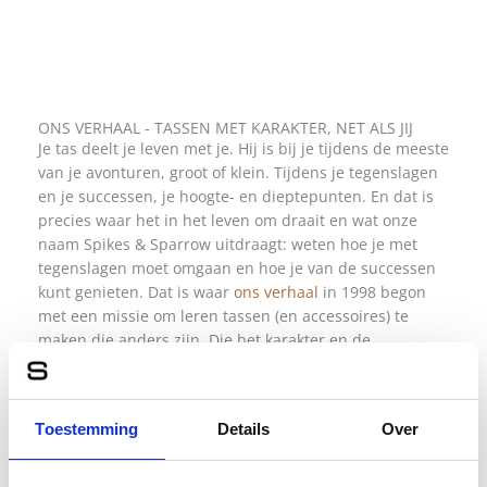
ONS VERHAAL - TASSEN MET KARAKTER, NET ALS JIJ
Je tas deelt je leven met je. Hij is bij je tijdens de meeste
van je avonturen, groot of klein. Tijdens je tegenslagen
en je successen, je hoogte- en dieptepunten. En dat is
precies waar het in het leven om draait en wat onze
naam Spikes & Sparrow uitdraagt: weten hoe je met
tegenslagen moet omgaan en hoe je van de successen
kunt genieten. Dat is waar
ons verhaal
in 1998 begon
met een missie om leren tassen (en accessoires) te
maken die anders zijn. Die het karakter en de
individualiteit van hun eigenaar versterken. Van het
ontwerp in Nederland tot een eerlijke productie en een
afwerking met oog voor elk detail.
Toestemming
Details
Over
ONS VERHAAL