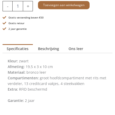
Leren
Toevoegen aan winkelwagen
-
+
RFID
Portemonnee
Gratis verzending boven €50
-
Louisiana
Gratis retour
-
2 jaar garantie
Zwart
aantal
Specificaties
Beschrijving
Ons leer
Kleur:
zwart
Afmeting:
19,5 x 3 x 10 cm
Materiaal:
bronco leer
Compartimenten:
groot hoofdcompartiment met rits met
verdeler, 13 creditcard vakjes, 4 steekvakken
Extra:
RFID beschermd
Garantie:
2 jaar