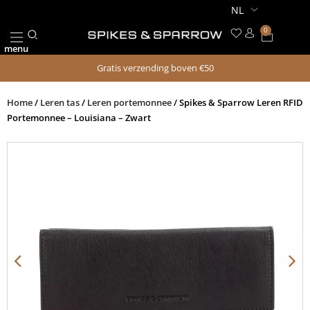
Ga
naar
0
Winkel
de
menu
inhoud
Gratis verzending boven €50
Home
/
Leren tas
/
Leren portemonnee
/ Spikes & Sparrow Leren RFID
Portemonnee – Louisiana – Zwart