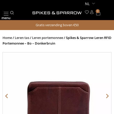
Ga
naar
0
Winkel
de
menu
inhoud
Gratis verzending boven €50
Home
/
Leren tas
/
Leren portemonnee
/ Spikes & Sparrow Leren RFID
Portemonnee – Bo – Donkerbruin