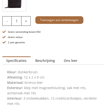
Leren
Toevoegen aan winkelwagen
-
+
RFID
Portemonnee
Gratis verzending boven €50
-
Bo
Gratis retour
-
2 jaar garantie
Donkerbruin
aantal
Specificaties
Beschrijving
Ons leer
Kleur:
donkerbruin
Afmeting:
12 x 2 x 9 cm
Materiaal:
bronco leer
Exterieur:
klep met magneetsluiting, vak met rits,
achtervak met rits
Interieur:
3 insteekvakken, 12 creditcardvakjes, verdeler
met rits