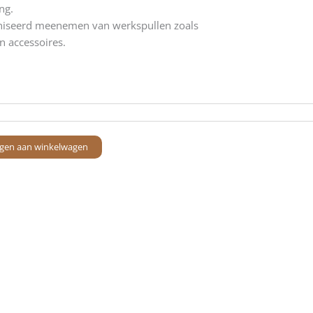
ng.
aniseerd meenemen van werkspullen zoals
n accessoires.
gen aan winkelwagen