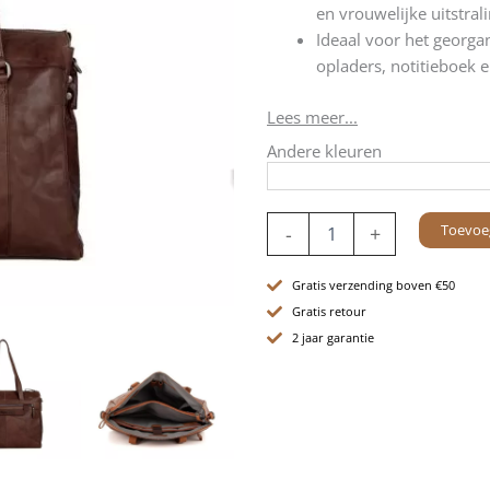
en vrouwelijke uitstrali
Ideaal voor het georg
opladers, notitieboek e
Lees meer...
Andere kleuren
Leren
Toevoe
-
+
Laptoptas
met
tabletvak
Gratis verzending boven €50
-
Gratis retour
15.6
2 jaar garantie
inch
-
California
-
Donkerbruin
aantal