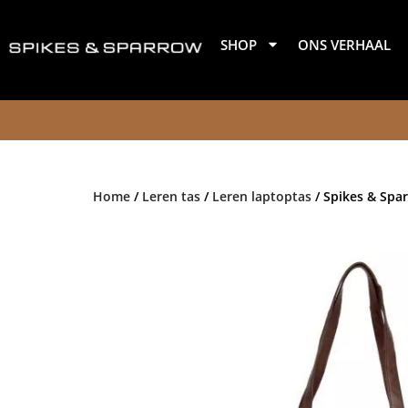
Ga
naar
SHOP
ONS VERHAAL
de
inhoud
Home
/
Leren tas
/
Leren laptoptas
/ Spikes & Spar