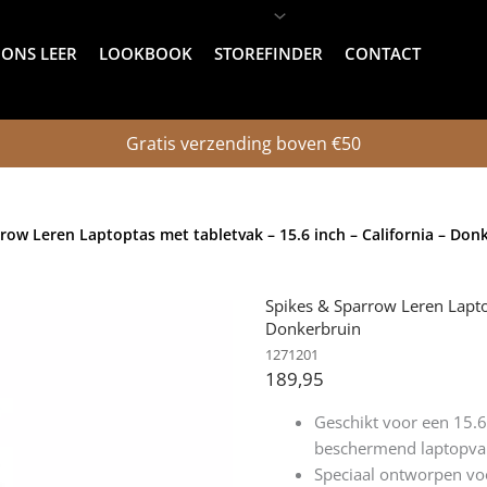
ONS LEER
LOOKBOOK
STOREFINDER
CONTACT
Gratis verzending boven €50
row Leren Laptoptas met tabletvak – 15.6 inch – California – Don
Spikes & Sparrow Leren Laptop
Donkerbruin
1271201
189,95
Geschikt voor een 15.6
beschermend laptopva
Speciaal ontworpen voo