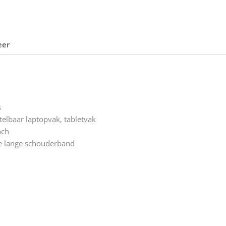
eer
s
elbaar laptopvak, tabletvak
nch
 lange schouderband