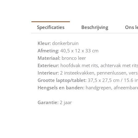
Specificaties
Beschrijving
Ons l
Kleur:
donkerbruin
Afmeting:
40,5 x 12 x 33 cm
Materiaal:
bronco leer
Exterieur:
hoofdvak met rits, achtervak met rit
Interieur:
2 insteekvakken, pennenlussen, verst
Grootte laptop/tablet:
37,5 x 27,5 cm / 15.6 i
Hengsels en banden:
handgrepen, afneembare
Garantie:
2 jaar