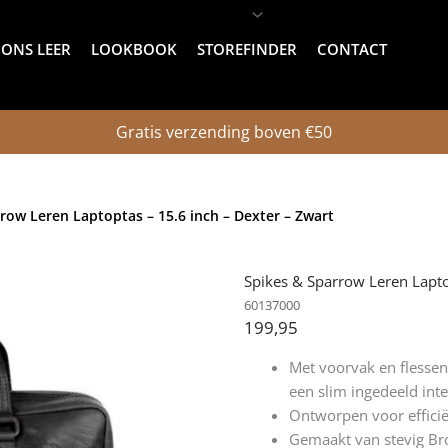
ONS LEER
LOOKBOOK
STOREFINDER
CONTACT
Gratis verzending boven €50
row Leren Laptoptas – 15.6 inch – Dexter – Zwart
Spikes & Sparrow Leren Lapto
60137000
199,95
Met voorvak en flesse
een slim ingedeeld int
Ontworpen voor effici
Gemaakt van stevig Bro