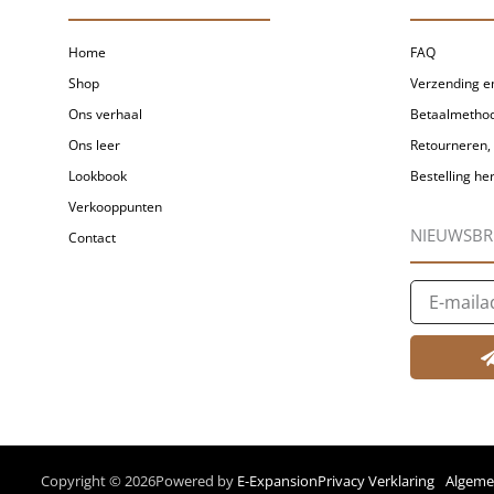
Home
FAQ
Shop
Verzending en
Ons verhaal
Betaalmetho
Ons leer
Retourneren, 
Lookbook
Bestelling h
Verkooppunten
NIEUWSBR
Contact
E-
mailadres
Copyright © 2026
Powered by
E-Expansion
Privacy Verklaring
Algeme