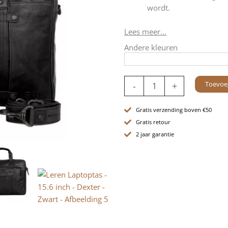
wordt.
Lees meer...
Andere kleuren
Leren
Toevoe
-
+
Laptoptas
-
15.6
Gratis verzending boven €50
inch
Gratis retour
-
2 jaar garantie
Dexter
-
Zwart
aantal