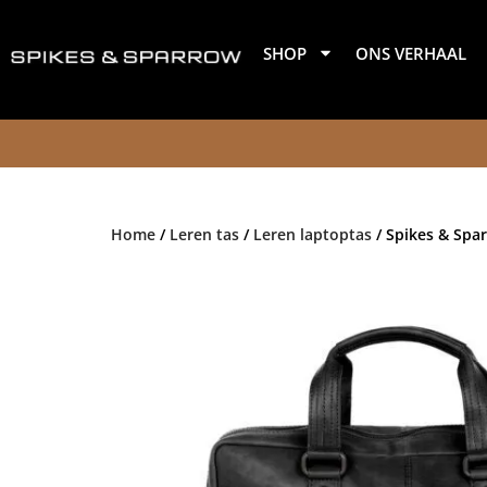
Ga
naar
SHOP
ONS VERHAAL
de
inhoud
Home
/
Leren tas
/
Leren laptoptas
/ Spikes & Spar