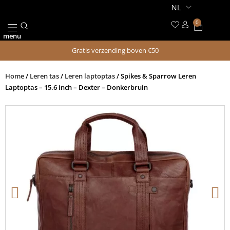
Ga
naar
0
Winkel
de
menu
inhoud
Gratis verzending boven €50
Home
/
Leren tas
/
Leren laptoptas
/ Spikes & Sparrow Leren
Laptoptas – 15.6 inch – Dexter – Donkerbruin