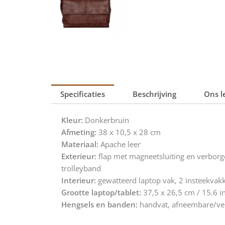
Specificaties
Beschrijving
Ons l
Kleur:
Donkerbruin
Afmeting:
38 x 10,5 x 28 cm
Materiaal:
Apache leer
Exterieur:
flap met magneetsluiting en verborge
trolleyband
Interieur:
gewatteerd laptop vak, 2 insteekvakke
Grootte laptop/tablet:
37,5 x 26,5 cm / 15.6 i
Hengsels en banden:
handvat, afneembare/ver