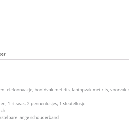
eer
n telefoonvakje, hoofdvak met rits, laptopvak met rits, voorvak m
n, 1 ritsvak, 2 pennenlusjes, 1 sleutellusje
nch
stelbare lange schouderband