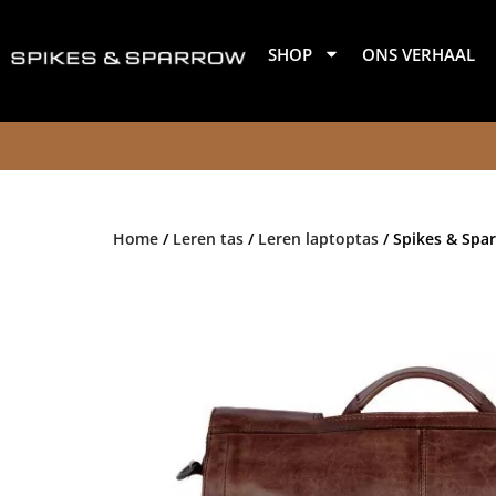
Ga
naar
SHOP
ONS VERHAAL
de
inhoud
Home
/
Leren tas
/
Leren laptoptas
/ Spikes & Spa