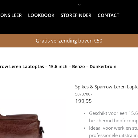
ONS LEER
LOOKBOOK
STOREFINDER
CONTACT
Gratis verzending boven €50
rrow Leren Laptoptas – 15.6 inch – Benzo – Donkerbruin
Spikes & Sparrow Leren Lapto
58737067
199,95
Geschikt voor een 15.6
beschermd hoofdcomp
Ideaal voor werk en stu
professionele uitstralin