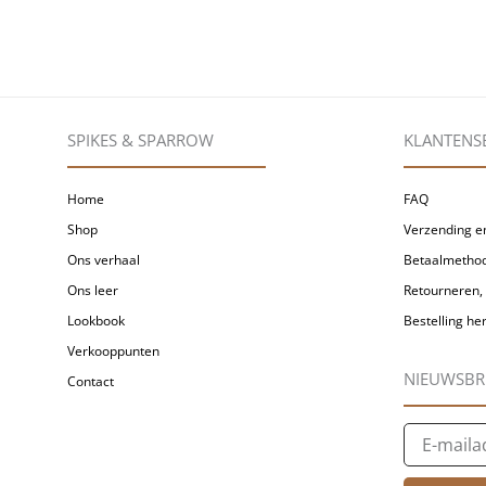
SPIKES & SPARROW
KLANTENS
Home
FAQ
Shop
Verzending en
Ons verhaal
Betaalmetho
Ons leer
Retourneren, 
Lookbook
Bestelling h
Verkooppunten
NIEUWSBR
Contact
E-
mailadres