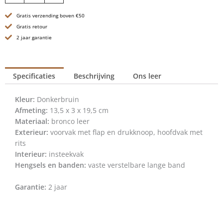
-
Gratis verzending boven €50
Myrtle
-
Gratis retour
Donkerbruin
2 jaar garantie
aantal
Specificaties
Beschrijving
Ons leer
Kleur:
Donkerbruin
Afmeting:
13,5 x 3 x 19,5 cm
Materiaal:
bronco leer
Exterieur:
voorvak met flap en drukknoop, hoofdvak met
rits
Interieur:
insteekvak
Hengsels en banden:
vaste verstelbare lange band
Garantie:
2 jaar