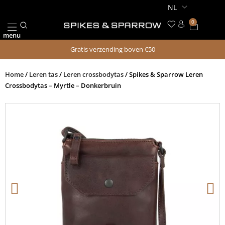
Ga
naar
0
Winkel
de
menu
inhoud
Gratis verzending boven €50
Home
/
Leren tas
/
Leren crossbodytas
/ Spikes & Sparrow Leren
Crossbodytas – Myrtle – Donkerbruin