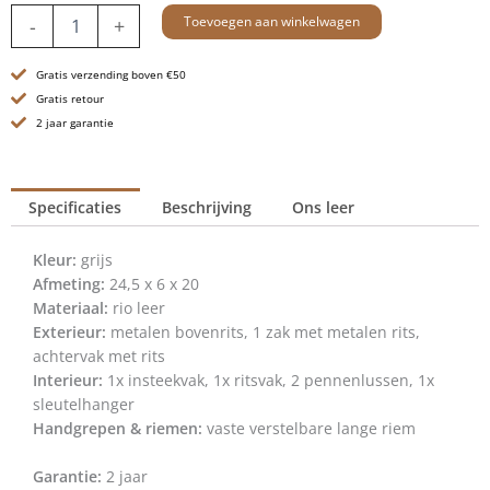
Leren
Toevoegen aan winkelwagen
-
+
Crossbodytas
mini
Gratis verzending boven €50
-
Marijn
Gratis retour
-
2 jaar garantie
Grijs
aantal
Specificaties
Beschrijving
Ons leer
Kleur:
grijs
Afmeting:
24,5 x 6 x 20
Materiaal:
rio leer
Exterieur:
metalen bovenrits, 1 zak met metalen rits,
achtervak met rits
Interieur:
1x insteekvak, 1x ritsvak, 2 pennenlussen, 1x
sleutelhanger
Handgrepen & riemen:
vaste verstelbare lange riem
Garantie:
2 jaar