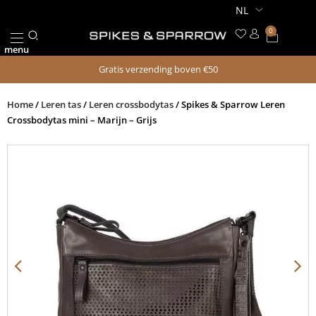
Ga
naar
0
Winkel
de
menu
inhoud
Gratis verzending boven €50
Home
/
Leren tas
/
Leren crossbodytas
/ Spikes & Sparrow Leren
Crossbodytas mini – Marijn – Grijs