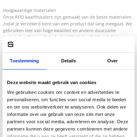
Hoogwaardige materialen
Onze RFID kaarthouders zijn gemaakt van de beste materialen,
zodat je verzekerd bent van een product dat lang meegaat. We
gebruiken leer van hoge kwaliteit en andere duurzame
materialen die zowel sterk als stijlvol zijn. Het leer krijgt na
verloop van tijd een unieke patina, wat betekent dat je
kaarthouder er na jaren nog steeds fantastisch uitziet. Het
zorgvuldige vakmanschap en de aandacht voor detail maken
Toestemming
Details
Over
van elke pasjeshouder een klein meesterwerk.
Compact en handig
Deze website maakt gebruik van cookies
Een RFID pasjeshouder is compact en past gemakkelijk in je zak
of tas. Ondanks het kleine formaat bieden onze kaarthouders
We gebruiken cookies om content en advertenties te
genoeg ruimte voor al je belangrijke pasjes. Met meerdere
personaliseren, om functies voor social media te bieden
vakjes en compartimenten kun je je kaarten georganiseerd en
en om ons websiteverkeer te analyseren. Ook delen we
binnen handbereik houden. Of je nu een creditcard, ID-kaart of
informatie over uw gebruik van onze site met onze
reispas bij je hebt, je hebt altijd snel toegang tot wat je nodig
partners voor social media, adverteren en analyse. Deze
hebt. Bovendien zorgen de stevige sluitingen ervoor dat je
partners kunnen deze gegevens combineren met andere
pasjes goed op hun plaats blijven zitten.
informatie die u aan ze heeft verstrekt of die ze hebben