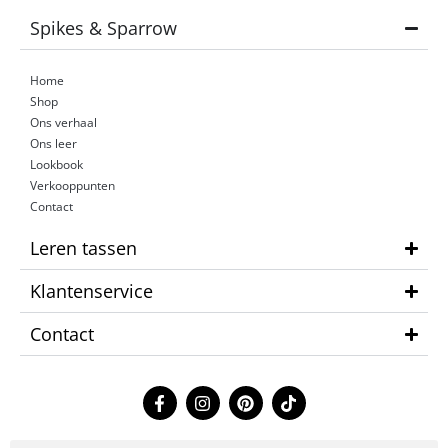
Spikes & Sparrow
Home
Shop
Ons verhaal
Ons leer
Lookbook
Verkooppunten
Contact
Leren tassen
Klantenservice
Contact
F
I
P
T
a
n
i
i
c
s
n
k
e
t
t
t