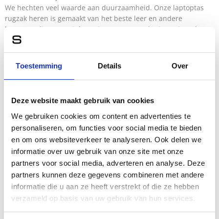
We hechten veel waarde aan duurzaamheid. Onze laptoptas
rugzak heren is gemaakt van het beste leer en andere
hoogwaardige materialen. Dit zorgt ervoor dat je tas jarenlang
meegaat en er altijd goed uitziet. Het natuurlijke
verouderingsproces van het leer geeft elke tas een unieke
uitstraling, waardoor geen twee tassen precies hetzelfde zijn.
Toestemming
Details
Over
Zo investeer je in een accessoire dat met de jaren unieker en
karaktervoller wordt.
Deze website maakt gebruik van cookies
Ideaal voor werk en reizen
Een laptoptas rugzak heren is de perfecte metgezel voor zowel
We gebruiken cookies om content en advertenties te
werk als reizen. De tassen bieden genoeg ruimte voor je laptop
personaliseren, om functies voor social media te bieden
en andere werk- of reisbenodigdheden en zien er tegelijkertijd
en om ons websiteverkeer te analyseren. Ook delen we
stijlvol uit. Of je nu een belangrijke presentatie of een lange
informatie over uw gebruik van onze site met onze
dag vergaderen voor de boeg hebt of gewoon je dagelijkse
partners voor social media, adverteren en analyse. Deze
spullen georganiseerd wilt houden, met een laptoptas rugzak
partners kunnen deze gegevens combineren met andere
ben je altijd goed voorbereid.
informatie die u aan ze heeft verstrekt of die ze hebben
verzameld op basis van uw gebruik van hun services.
Veelzijdige stijlen
Elke man heeft zijn eigen unieke stijl en daarom bieden we een