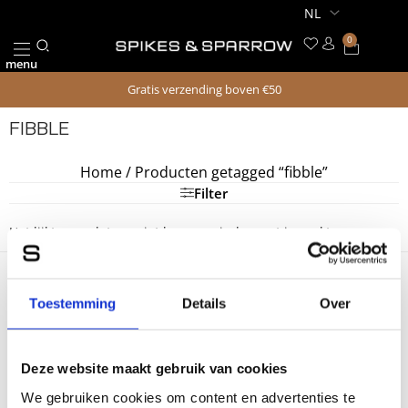
Ga
naar
0
Winkel
de
menu
inhoud
Gratis verzending boven €50
FIBBLE
Home
/ Producten getagged “fibble”
Filter
Het lijkt erop dat we niet kunnen vinden wat je zoekt.
Toestemming
Details
Over
Volg Spikes & Sparrow op Instagram
Deel je stijl met ons: #spikesandsparrow
Deze website maakt gebruik van cookies
Spikes & Sparrow
We gebruiken cookies om content en advertenties te