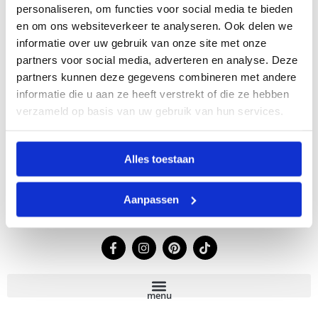
personaliseren, om functies voor social media te bieden
Home
en om ons websiteverkeer te analyseren. Ook delen we
Shop
informatie over uw gebruik van onze site met onze
Ons verhaal
partners voor social media, adverteren en analyse. Deze
Ons leer
partners kunnen deze gegevens combineren met andere
Lookbook
informatie die u aan ze heeft verstrekt of die ze hebben
Verkooppunten
Contact
verzameld op basis van uw gebruik van hun services.
Leren tassen
Alles toestaan
Klantenservice
Contact
Aanpassen
F
I
P
T
a
n
i
i
c
s
n
k
e
t
t
t
b
a
e
o
menu
o
g
r
k
o
r
e