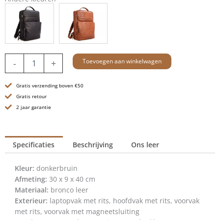
Leren
Toevoegen aan winkelwagen
-
+
Rugzak
-
Gratis verzending boven €50
16.4
inch
Gratis retour
-
2 jaar garantie
Virginia
-
Donkerbruin
Specificaties
Beschrijving
Ons leer
aantal
Kleur:
donkerbruin
Afmeting:
30 x 9 x 40 cm
Materiaal:
bronco leer
Exterieur:
laptopvak met rits, hoofdvak met rits, voorvak
met rits, voorvak met magneetsluiting