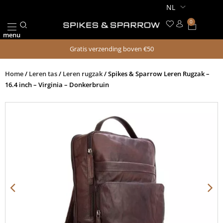
Ga
naar
0
Winkel
de
menu
inhoud
Gratis verzending boven €50
Home
/
Leren tas
/
Leren rugzak
/ Spikes & Sparrow Leren Rugzak –
16.4 inch – Virginia – Donkerbruin