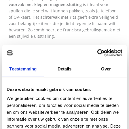
voorvak met klep en magneetsluiting
is ideaal voor
spullen die je snel wilt kunnen pakken, zoals je telefoon
of OV-kaart. Het
achtervak met rits
geeft extra veiligheid
voor belangrijke items die je dicht tegen je lichaam wilt
bewaren. Zo combineert de Francisca gebruiksgemak met
een stijlvolle uitstraling.
Georganiseerd interieur met optimaal draagcomfort
Binnenin de tas vind je een
ritsvak
voor waardevolle
items, een
insteekvak
voor kleine essentials,
twee
Toestemming
Details
Over
pennenlussen
en een
sleutelhanger
. Dankzij deze
indeling blijft je tas overzichtelijk en hoef je nooit te
zoeken naar je sleutels of pennen.
Deze website maakt gebruik van cookies
De Francisca is uitgerust met
twee verstelbare lange
We gebruiken cookies om content en advertenties te
schouderriemen
, zodat je de
rugzak
precies afstelt op
personaliseren, om functies voor social media te bieden
jouw lengte en voorkeur. Daarnaast heeft de tas een
en om ons websiteverkeer te analyseren. Ook delen we
stevige
handgreep
, waarmee je haar ook eenvoudig in de
informatie over uw gebruik van onze site met onze
hand kunt dragen.
partners voor social media, adverteren en analyse. Deze