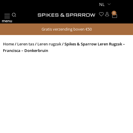
Ga
naar
0
Winkel
de
menu
inhoud
Gratis verzending boven €50
Home
/
Leren tas
/
Leren rugzak
/ Spikes & Sparrow Leren Rugzak –
Francisca – Donkerbruin