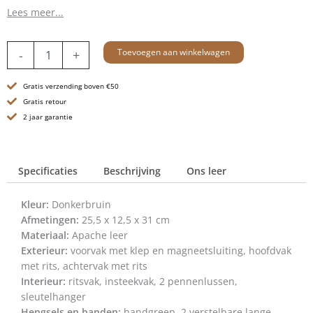
Lees meer...
Leren
Toevoegen aan winkelwagen
-
+
Rugzak
-
Gratis verzending boven €50
Francisca
-
Gratis retour
Donkerbruin
2 jaar garantie
aantal
Specificaties
Beschrijving
Ons leer
Kleur:
Donkerbruin
Afmetingen:
25,5 x 12,5 x 31 cm
Materiaal:
Apache leer
Exterieur:
voorvak met klep en magneetsluiting, hoofdvak
met rits, achtervak met rits
Interieur:
ritsvak, insteekvak, 2 pennenlussen,
sleutelhanger
Hengsels en banden:
handgreep, 2 verstelbare lange