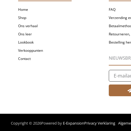
Home
FAQ
Shop
Verzending en
Ons verhaal
Betaalmetho
Ons leer
Retourneren, 
Lookbook
Bestelling h
Verkooppunten
NIEUWSBR
Contact
E-
mailadres
Copyright © 2026
Powered by
E-Expansion
Privacy Verklaring
Algeme