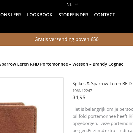
ONS LEER
LOOKBOOK
STOREFINDER
CONTACT
Gratis verzending boven €50
 Sparrow Leren RFID Portemonnee – Wesson – Brandy Cognac
Spikes & Sparrow Leren RFI
106N12247
34,95
Het is belangrijk om je pers
billfold portemonnee heeft RFI
opgeborgen. Deze portemonne
bergen.
Er zijn 4 extra creditc