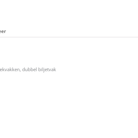
eer
eekvakken, dubbel biljetvak