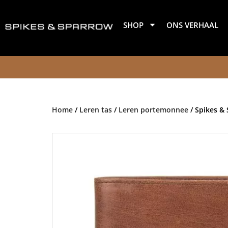
Ga
naar
SHOP
ONS VERHAAL
de
inhoud
Home
/
Leren tas
/
Leren portemonnee
/ Spikes &