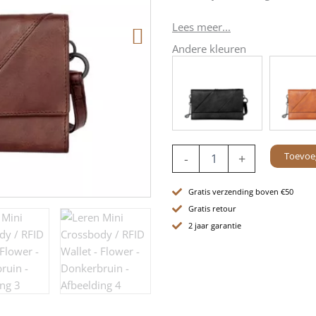
Lees meer...
Andere kleuren
Leren
Toevoe
-
+
Mini
Crossbody
/
Gratis verzending boven €50
RFID
Gratis retour
Wallet
2 jaar garantie
-
Flower
-
Donkerbruin
aantal