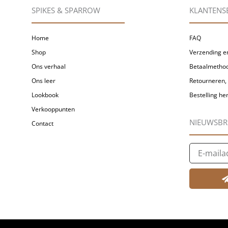
SPIKES & SPARROW
KLANTENS
Home
FAQ
Shop
Verzending en
Ons verhaal
Betaalmetho
Ons leer
Retourneren, 
Lookbook
Bestelling h
Verkooppunten
NIEUWSBR
Contact
E-
mailadres