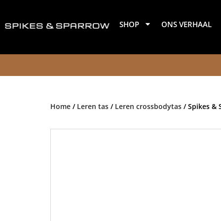
Ga
naar
SHOP
ONS VERHAAL
de
inhoud
Home
/
Leren tas
/
Leren crossbodytas
/ Spikes & 