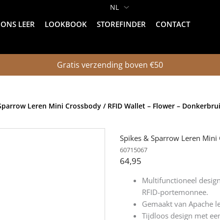
ONS LEER
LOOKBOOK
STOREFINDER
CONTACT
Gratis verzending boven €50
Sparrow Leren Mini Crossbody / RFID Wallet – Flower – Donkerbru
Spikes & Sparrow Leren Mini 
60715067
64,95
Multifunctioneel design
RFID-portemonnee.
Gemaakt van Apache lee
Tijdloos design met een