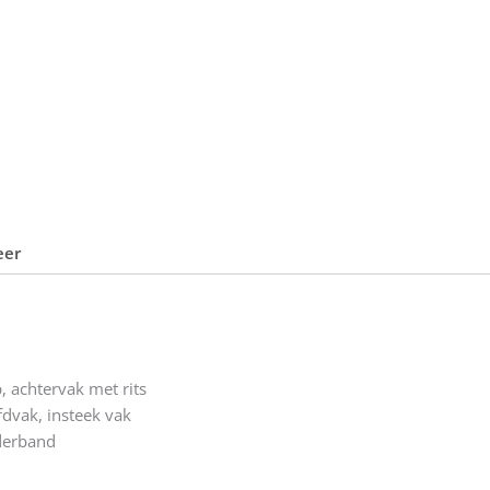
eer
 achtervak met rits
fdvak, insteek vak
derband