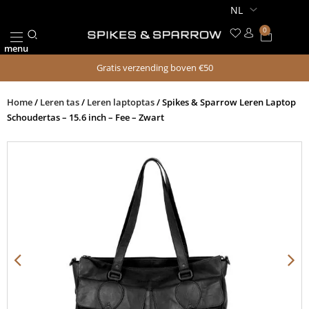
Ga
naar
0
Winkel
de
menu
inhoud
Gratis verzending boven €50
Home
/
Leren tas
/
Leren laptoptas
/ Spikes & Sparrow Leren Laptop
Schoudertas – 15.6 inch – Fee – Zwart