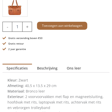
Leren
Toevoegen aan winkelwagen
-
+
Laptop
Schoudertas
Gratis verzending boven €50
-
15.6
Gratis retour
inch
2 jaar garantie
-
Fee
-
Specificaties
Beschrijving
Ons leer
Zwart
aantal
Kleur:
Zwart
Afmeting:
40,5 x 13,5 x 29 cm
Materiaal:
Bronco leer
Exterieur:
2 voorvoorvakken met flap en magneetsluiting,
hoofdvak met rits, laptopvak met rits, achtervak met rits
en vebrorgen trolleyband