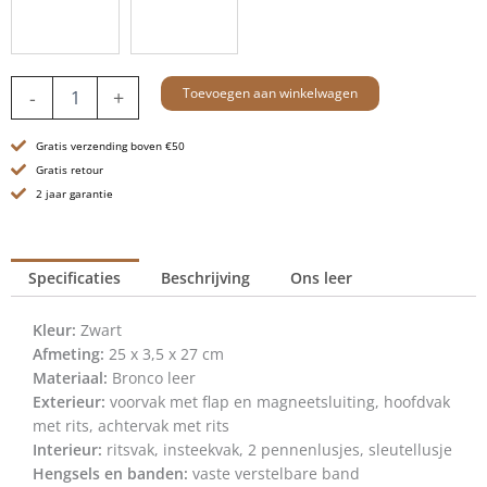
Leren
Toevoegen aan winkelwagen
-
+
Crossbodytas
-
Gratis verzending boven €50
Millie
-
Gratis retour
Brandy
2 jaar garantie
Cognac
aantal
Specificaties
Beschrijving
Ons leer
Kleur:
Zwart
Afmeting:
25 x 3,5 x 27 cm
Materiaal:
Bronco leer
Exterieur:
voorvak met flap en magneetsluiting, hoofdvak
met rits, achtervak met rits
Interieur:
ritsvak, insteekvak, 2 pennenlusjes, sleutellusje
Hengsels en banden:
vaste verstelbare band