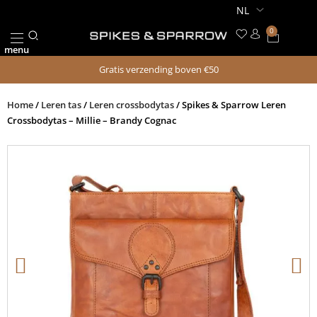
Ga
naar
0
Winkel
de
menu
inhoud
Gratis verzending boven €50
Home
/
Leren tas
/
Leren crossbodytas
/ Spikes & Sparrow Leren
Crossbodytas – Millie – Brandy Cognac