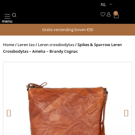
Ga
naar
0
Winkel
de
menu
inhoud
Gratis verzending boven €50
Home
/
Leren tas
/
Leren crossbodytas
/ Spikes & Sparrow Leren
Crossbodytas – Amelia – Brandy Cognac