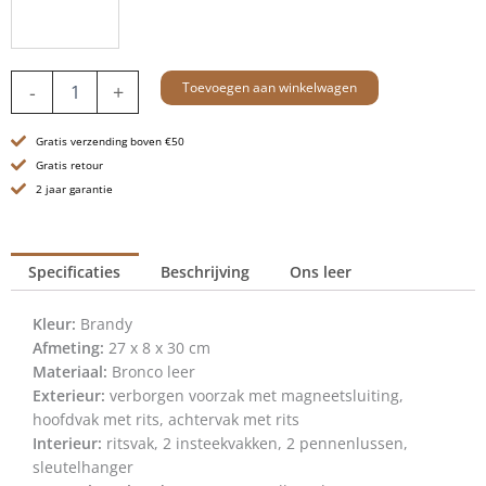
Leren
Toevoegen aan winkelwagen
-
+
Crossbodytas
-
Gratis verzending boven €50
Amelia
-
Gratis retour
Brandy
2 jaar garantie
Cognac
aantal
Specificaties
Beschrijving
Ons leer
Kleur:
Brandy
Afmeting:
27 x 8 x 30 cm
Materiaal:
Bronco leer
Exterieur:
verborgen voorzak met magneetsluiting,
hoofdvak met rits, achtervak met rits
Interieur:
ritsvak, 2 insteekvakken, 2 pennenlussen,
sleutelhanger