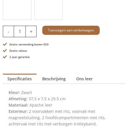
Leren
Toevoegen aan winkelwagen
-
+
Laptoptas
-
Gratis verzending boven €50
15.6
inch
Gratis retour
-
2 jaar garantie
Brutus
-
Zwart
Specificaties
Beschrijving
Ons leer
aantal
Kleur:
Zwart
Afmeting:
37,5 x 7,5 x 29,5 cm
Materiaal:
Apache leer
Exterieur:
2 voorvakken met rits, voorvak met
magneetsluiting, 2 hoofdcompartimenten met rits,
achtervak met rits met verborgen trolleyband,