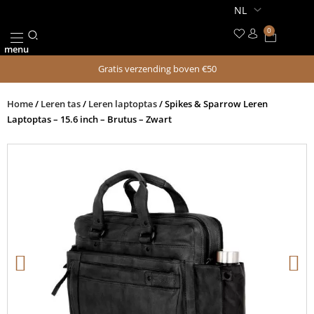
Ga
naar
0
Winkel
de
menu
inhoud
ONS VERHAAL
Gratis verzending boven €50
Home
/
Leren tas
/
Leren laptoptas
/ Spikes & Sparrow Leren
Laptoptas – 15.6 inch – Brutus – Zwart