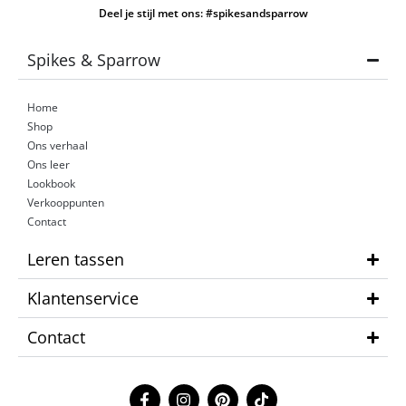
Deel je stijl met ons: #spikesandsparrow
Spikes & Sparrow
Home
Shop
Ons verhaal
Ons leer
Lookbook
Verkooppunten
Contact
Leren tassen
Klantenservice
Contact
F
I
P
T