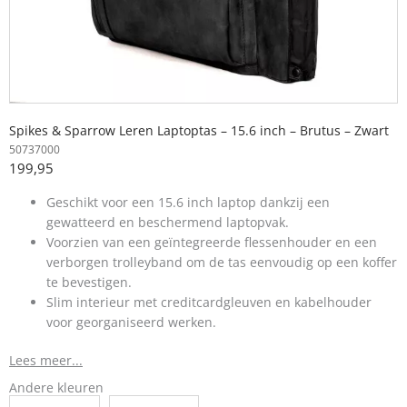
Spikes & Sparrow Leren Laptoptas – 15.6 inch – Brutus – Zwart
50737000
199,95
Geschikt voor een 15.6 inch laptop dankzij een
gewatteerd en beschermend laptopvak.
Voorzien van een geïntegreerde flessenhouder en een
verborgen trolleyband om de tas eenvoudig op een koffer
te bevestigen.
Slim interieur met creditcardgleuven en kabelhouder
voor georganiseerd werken.
Lees meer...
Andere kleuren