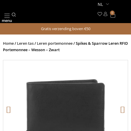
Ga
naar
0
Winkel
de
menu
inhoud
Gratis verzending boven €50
Home
/
Leren tas
/
Leren portemonnee
/ Spikes & Sparrow Leren RFID
Portemonnee – Wesson – Zwart