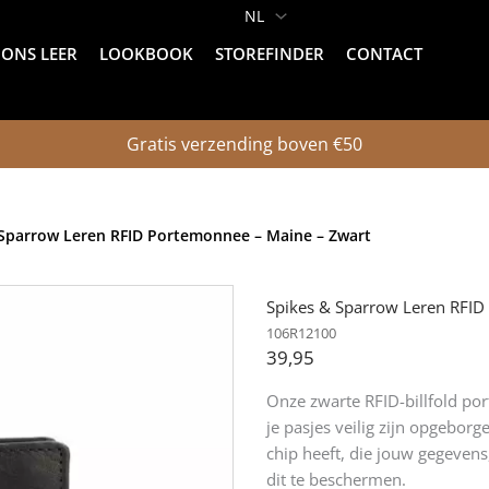
ONS LEER
LOOKBOOK
STOREFINDER
CONTACT
Gratis verzending boven €50
 Sparrow Leren RFID Portemonnee – Maine – Zwart
Spikes & Sparrow Leren RFID
106R12100
39,95
Onze zwarte RFID-billfold po
je pasjes veilig zijn opgeborge
chip heeft, die jouw gegevens
dit te beschermen.