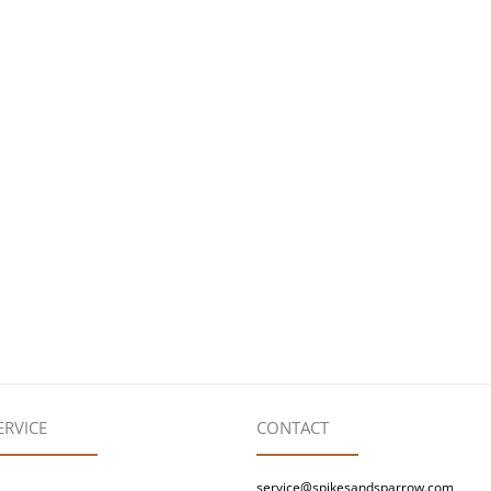
ERVICE
CONTACT
service@spikesandsparrow.com