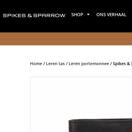
Skip
to
SHOP
ONS VERHAAL
content
Home
/
Leren tas
/
Leren portemonnee
/ Spikes &