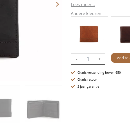
Lees meer...
Andere kleuren
Leren
Add to 
-
+
RFID
Portemonnee
-
Gratis verzending boven €50
Maine
Gratis retour
-
2 jaar garantie
Zwart
quantity