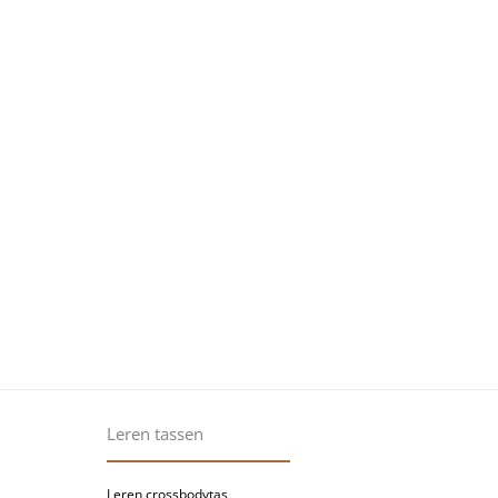
Leren tassen
Leren crossbodytas