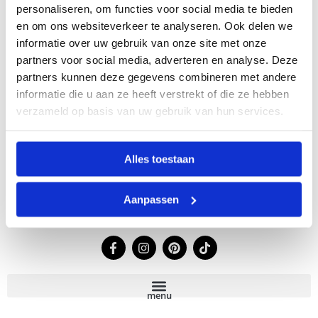
personaliseren, om functies voor social media te bieden
Home
en om ons websiteverkeer te analyseren. Ook delen we
Shop
informatie over uw gebruik van onze site met onze
Ons verhaal
partners voor social media, adverteren en analyse. Deze
Ons leer
partners kunnen deze gegevens combineren met andere
Lookbook
informatie die u aan ze heeft verstrekt of die ze hebben
Verkooppunten
Contact
verzameld op basis van uw gebruik van hun services.
Leren tassen
Alles toestaan
Klantenservice
Contact
Aanpassen
F
I
P
T
a
n
i
i
c
s
n
k
e
t
t
t
b
a
e
o
menu
o
g
r
k
o
r
e