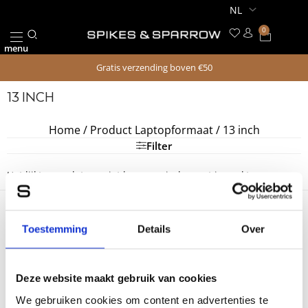
Ga
naar
0
Winkel
de
menu
inhoud
Gratis verzending boven €50
13 INCH
Home
/ Product Laptopformaat / 13 inch
Filter
Het lijkt erop dat we niet kunnen vinden wat je zoekt.
Toestemming
Details
Over
Volg Spikes & Sparrow op Instagram
Deel je stijl met ons: #spikesandsparrow
Deze website maakt gebruik van cookies
Spikes & Sparrow
We gebruiken cookies om content en advertenties te