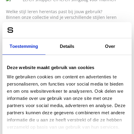
Welke stijl leren herentas past bij jouw gebruik?
Binnen onze collectie vind je verschillende stijlen leren
herentassen. Denk aan compacte schoudertassen,
functionele laptoptassen en ruime werktassen. Elk ontwerp
is afgestemd op praktisch gebruik, zonder concessies te
doen aan uitstraling. Zo kies je een leren herentas die past
Toestemming
Details
Over
bij jouw werkdag, maar net zo goed bij een casual weekend.
Kleuren, formaten en draagcomfort in balans
Deze website maakt gebruik van cookies
Kleuren zoals zwart, bruin en cognac vormen de basis van
onze collectie, omdat ze moeiteloos combineren met elke
We gebruiken cookies om content en advertenties te
outfit. Het formaat van elke leren tas voor heren is
personaliseren, om functies voor social media te bieden
zorgvuldig afgestemd op draagcomfort en gewicht. Of je nu
en om ons websiteverkeer te analyseren. Ook delen we
kiest voor een middelgroot model of een ruimere tas, je
informatie over uw gebruik van onze site met onze
merkt dat alles klopt en prettig draagt.
partners voor social media, adverteren en analyse. Deze
partners kunnen deze gegevens combineren met andere
Inspiratie opdoen
informatie die u aan ze heeft verstrekt of die ze hebben
verzameld op basis van uw gebruik van hun services.